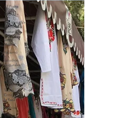
All Posts
LGBTQ+
Recuperación
de Uso de
Sustancias
Salud
Mental
Racismo
Estudios
Culturales
Desarrollo
Juvenil
Positivo
Teoría
Crítica de
la Raza
Noticias