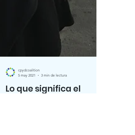
cpydcoalition
5 may 2021
3 min de lectura
Lo que significa el
Cinco de Mayo (5 de
mayo) para mí