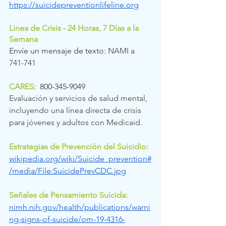
https://suicidepreventionlifeline.org
Linea de Crisis - 24 Horas, 7 Días a la 
Semana
Envíe un mensaje de
 texto: 
NAMI a  
741-741 
CARES
:  
800-345-9049
Evaluación y servicios de salud mental, 
incluyendo una línea directa de crisis 
para jóvenes y adultos con Medicaid.
Estrategias de Prevención del Suicidio: 
wikipedia.org/wiki/Suicide_prevention#
/media/File:SuicidePrevCDC.jpg
Señales de Pensamiento Suicida: 
nimh.nih.gov/health/publications/warni
ng-signs-of-suicide/om-19-4316-