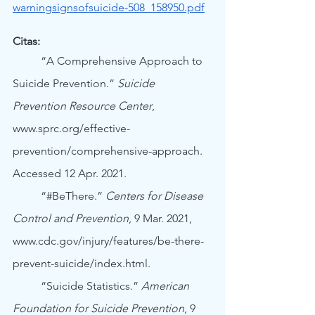
warningsignsofsuicide-508_158950.pdf
Citas:
	“A Comprehensive Approach to 
Suicide Prevention.” 
Suicide 
Prevention Resource Center
, 
www.sprc.org/effective-
prevention/comprehensive-approach. 
Accessed 12 Apr. 2021.
	“
#BeThere
.” 
Centers for Disease 
Control and Prevention
, 9 Mar. 2021, 
www.cdc.gov/injury/features/be-there-
prevent-suicide/index.html.
	“Suicide Statistics.” 
American 
Foundation for Suicide Prevention
, 9 